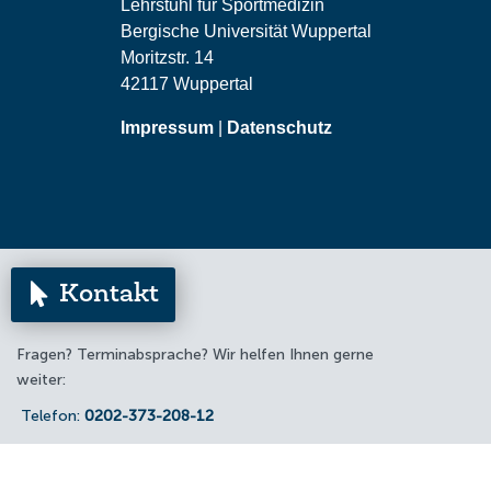
Lehrstuhl für Sportmedizin
Bergische Universität Wuppertal
Moritzstr. 14
42117 Wuppertal
Impressum
|
Datenschutz

Kontakt
Fragen? Terminabsprache? Wir helfen Ihnen gerne
weiter:
Telefon:
0202-373-208-12
E-Mail:
sportmedizin@uni-wuppertal.de
Bürozeiten: