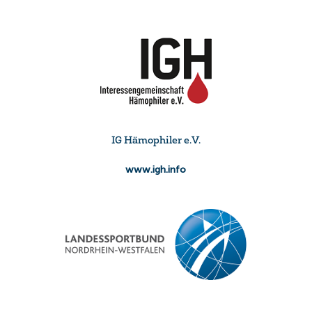
IG Hämophiler e.V.
www.igh.info